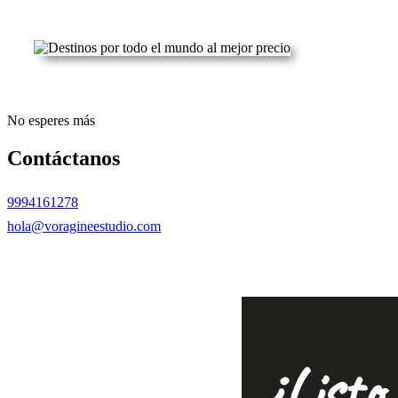
.
No esperes más
Contáctanos
9994161278
hola@voragineestudio.com
efsdfdsfs
¿Listo