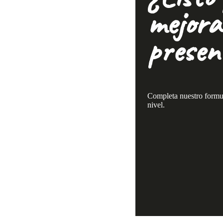
mejora
presenc
Completa nuestro formula
nivel.