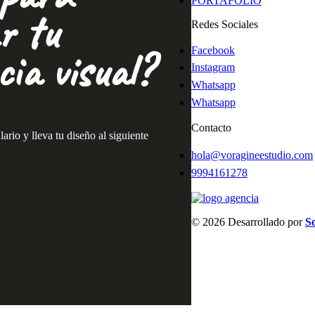
PORTAFOLIO
r tu
Redes Sociales
ia visual?
Facebook
Instagram
Whatsapp
Whatsapp
Contacto
rio y lleva tu diseño al siguiente
hola@voragineestudio.com
9994161278
© 2026 Desarrollado por
S